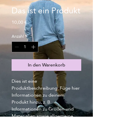
Artikelnummer: 364115376135191
Das ist ein Produkt
Preis
10,00 €
Anzahl
*
In den Warenkorb
Dies ist eine 
Produktbeschreibung. Füge hier 
Informationen zu deinem 
Produkt hinzu, z. B. 
Informationen zu Größen und 
Materialien sowie allgemeine 
Pflege- und Reinigungshinweise.