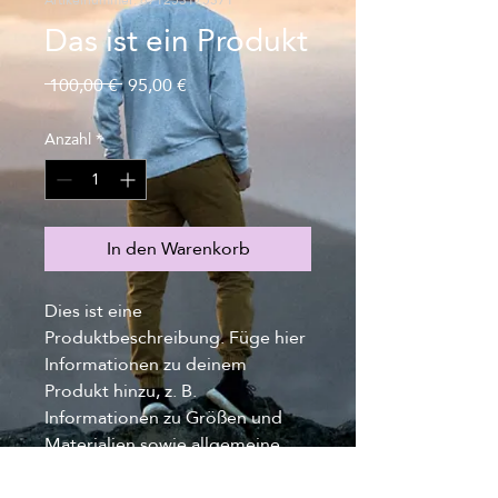
Artikelnummer: 671253175371
Das ist ein Produkt
Standardpreis
Sale-
 100,00 € 
95,00 €
Preis
Anzahl
*
In den Warenkorb
Dies ist eine 
Produktbeschreibung. Füge hier 
Informationen zu deinem 
Produkt hinzu, z. B. 
Informationen zu Größen und 
Materialien sowie allgemeine 
Pflege- und Reinigungshinweise.