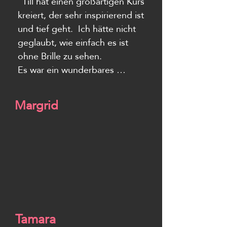
oder mit weichem, sanftem, 
"Till hat einen großartigen Kurs 
neugierigem, begeistertem 
kreiert, der sehr inspirierend ist 
Blick. 

und tief geht.  Ich hätte nicht 
geglaubt, wie einfach es ist 
Ich danke dir von ganzen 
ohne Brille zu sehen.

Herzen für diese wundervolle 
Es war ein wunderbares 
Erfahrung, die nun Teil meines 
Erlebnis, das ich nur weiter 
Lebens geworden ist."
empfehlen kann!​​"
Margrid
Tamara