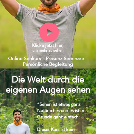
Klicke jetzt hier,
um mehr zu sehen
Online-Sehkurs
–
Präsenz-Seminare
–
Persönliche Begleitung
Die Welt durch die
eigenen Augen sehen
“Sehen ist etwas ganz
Natürliches und es ist im
Grunde ganz einfach.
Dieser Kurs ist kein