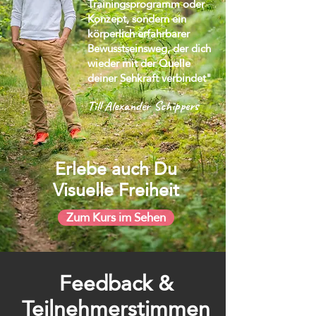
Trainingsprogramm oder
Konzept, sondern ein
körperlich erfahrbarer
Bewusstseinsweg, der dich
wieder mit der Quelle
deiner Sehkraft verbindet"
Till Alexander Schippers
Erlebe auch Du
Visuelle Freiheit
Zum Kurs im Sehen
Feedback &
Teilnehmerstimmen