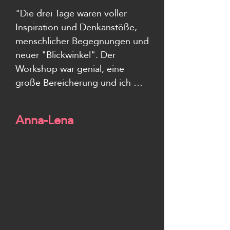
"Die drei Tage waren voller 
Inspiration und Denkanstöße, 
menschlicher Begegnungen und 
neuer "Blickwinkel". Der 
Workshop war genial, eine 
große Bereicherung und ich 
freue mich schon auf 
weitere. Vor allem das Tanzen, 
Anna-Lena
die Naturbegegnung und die 
Körpererfahrung waren meine 
absoluten Highlights."