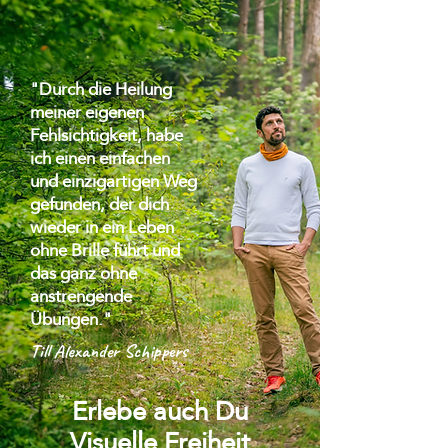
"Durch die Heilung
meiner eigenen
Fehlsichtigkeit, habe
ich einen einfachen
und einzigartigen Weg
gefunden, der dich
wieder in ein Leben
ohne Brille führt und
das ganz ohne
anstrengende
Übungen."
Till Alexander Schippers
Erlebe auch Du
Visuelle Freiheit