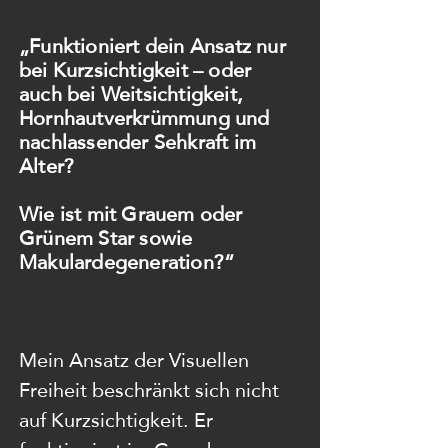
ausprobiert – oft mit viel Zeit, 
Energie und auch finanziellen 
„Funktioniert dein Ansatz nur
bei Kurzsichtigkeit – oder
Investitionen, ohne den 
auch bei Weitsichtigkeit,
gewünschten Erfolg zu 
Hornhautverkrümmung und
erleben. Dass daraus Skepsis 
nachlassender Sehkraft im
entsteht, ist nur verständlich.

Alter?
Wie ist mit Grauem oder
Mir ging es früher ganz ähnlich. 
Grünem Star sowie
Als ich selbst noch 
Makulardegeneration?
“
Brillenträger war, konnte ich 
mir nicht vorstellen, dass sich 
meine Sehkraft wieder 
Mein Ansatz der Visuellen 
herstellen lässt – schon gar 
Freiheit beschränkt sich nicht 
nicht bei mir. Schließlich war 
auf Kurzsichtigkeit. Er 
ohne Brille alles 